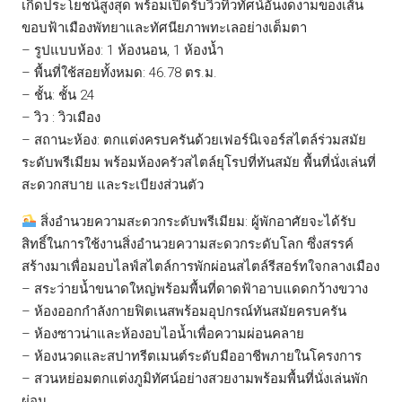
เกิดประโยชน์สูงสุด พร้อมเปิดรับวิวทิวทัศน์อันงดงามของเส้น
ขอบฟ้าเมืองพัทยาและทัศนียภาพทะเลอย่างเต็มตา
– รูปแบบห้อง: 1 ห้องนอน, 1 ห้องน้ำ
– พื้นที่ใช้สอยทั้งหมด: 46.78 ตร.ม.
– ชั้น: ชั้น 24
– วิว : วิวเมือง
– สถานะห้อง: ตกแต่งครบครันด้วยเฟอร์นิเจอร์สไตล์ร่วมสมัย
ระดับพรีเมียม พร้อมห้องครัวสไตล์ยุโรปที่ทันสมัย พื้นที่นั่งเล่นที่
สะดวกสบาย และระเบียงส่วนตัว
สิ่งอำนวยความสะดวกระดับพรีเมียม: ผู้พักอาศัยจะได้รับ
สิทธิ์ในการใช้งานสิ่งอำนวยความสะดวกระดับโลก ซึ่งสรรค์
สร้างมาเพื่อมอบไลฟ์สไตล์การพักผ่อนสไตล์รีสอร์ทใจกลางเมือง
– สระว่ายน้ำขนาดใหญ่พร้อมพื้นที่ดาดฟ้าอาบแดดกว้างขวาง
– ห้องออกกำลังกายฟิตเนสพร้อมอุปกรณ์ทันสมัยครบครัน
– ห้องซาวน่าและห้องอบไอน้ำเพื่อความผ่อนคลาย
– ห้องนวดและสปาทรีตเมนต์ระดับมืออาชีพภายในโครงการ
– สวนหย่อมตกแต่งภูมิทัศน์อย่างสวยงามพร้อมพื้นที่นั่งเล่นพัก
ผ่อน