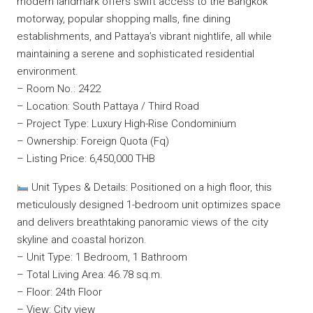
modern landmark offers swift access to the Bangkok
motorway, popular shopping malls, fine dining
establishments, and Pattaya’s vibrant nightlife, all while
maintaining a serene and sophisticated residential
environment.
– Room No.: 2422
– Location: South Pattaya / Third Road
– Project Type: Luxury High-Rise Condominium
– Ownership: Foreign Quota (Fq)
– Listing Price: 6,450,000 THB
Unit Types & Details: Positioned on a high floor, this
meticulously designed 1-bedroom unit optimizes space
and delivers breathtaking panoramic views of the city
skyline and coastal horizon.
– Unit Type: 1 Bedroom, 1 Bathroom
– Total Living Area: 46.78 sq.m.
– Floor: 24th Floor
– View: City view