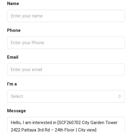
Name
Phone
Email
I'm a
Select
Message