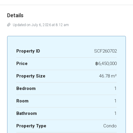
Details
Updated on July 6, 2026 at 8:12 am
Property ID
SCF260702
Price
฿6,450,000
Property Size
46.78 m²
Bedroom
1
Room
1
Bathroom
1
Property Type
Condo