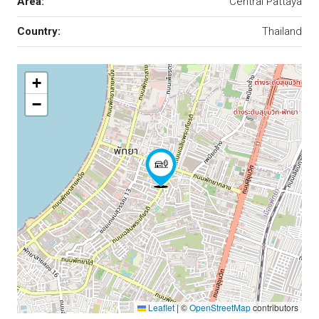
Area:
Central Pattaya
Country:
Thailand
+
−
Leaflet
|
©
OpenStreetMap
contributors