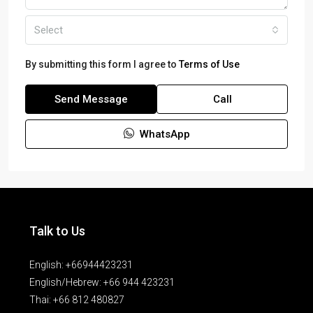
Select
By submitting this form I agree to
Terms of Use
Send Message
Call
WhatsApp
Talk to Us
English: +66944423231
English/Hebrew: +66 944 423231
Thai: +66 812 480827