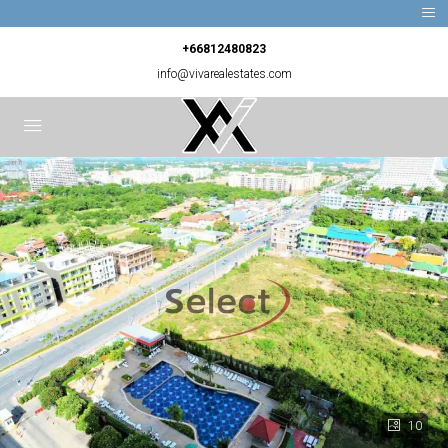
+66812480823
info@vivarealestates.com
10