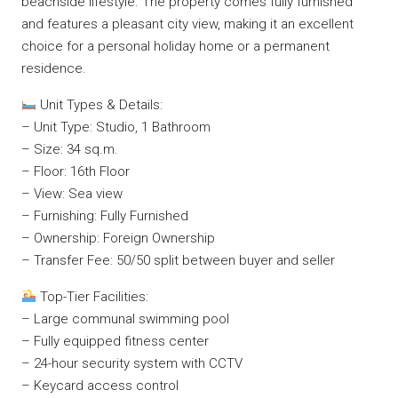
beachside lifestyle. The property comes fully furnished
and features a pleasant city view, making it an excellent
choice for a personal holiday home or a permanent
residence.
Unit Types & Details:
– Unit Type: Studio, 1 Bathroom
– Size: 34 sq.m.
– Floor: 16th Floor
– View: Sea view
– Furnishing: Fully Furnished
– Ownership: Foreign Ownership
– Transfer Fee: 50/50 split between buyer and seller
Top-Tier Facilities:
– Large communal swimming pool
– Fully equipped fitness center
– 24-hour security system with CCTV
– Keycard access control