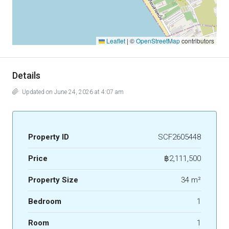
Leaflet
|
©
OpenStreetMap
contributors
Details
Updated on June 24, 2026 at 4:07 am
Property ID
SCF2605448
Price
฿2,111,500
Property Size
34 m²
Bedroom
1
Room
1