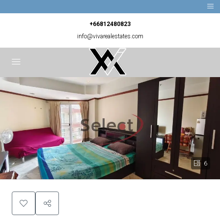
+66812480823
info@vivarealestates.com
6