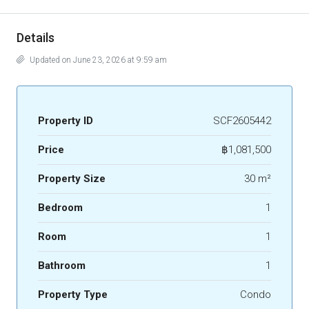
Details
Updated on June 23, 2026 at 9:59 am
Property ID
SCF2605442
Price
฿1,081,500
Property Size
30 m²
Bedroom
1
Room
1
Bathroom
1
Property Type
Condo