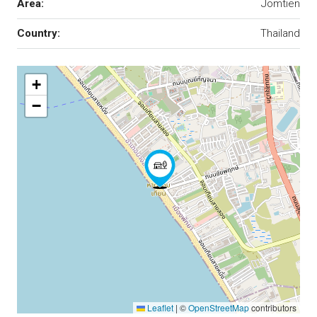
Area:
Jomtien
Country:
Thailand
+
−
Leaflet
|
©
OpenStreetMap
contributors