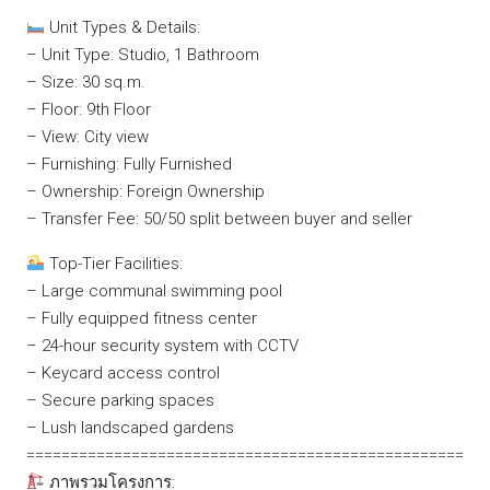
Unit Types & Details:
– Unit Type: Studio, 1 Bathroom
– Size: 30 sq.m.
– Floor: 9th Floor
– View: City view
– Furnishing: Fully Furnished
– Ownership: Foreign Ownership
– Transfer Fee: 50/50 split between buyer and seller
Top-Tier Facilities:
– Large communal swimming pool
– Fully equipped fitness center
– 24-hour security system with CCTV
– Keycard access control
– Secure parking spaces
– Lush landscaped gardens
==================================================
ภาพรวมโครงการ: