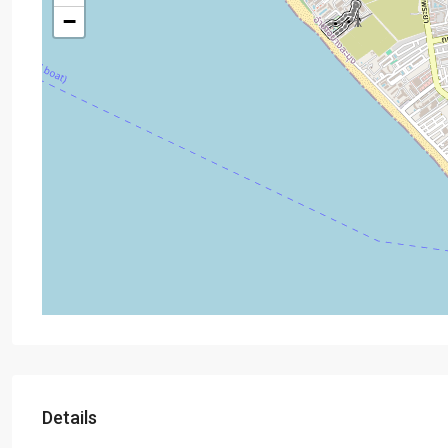
−
Details