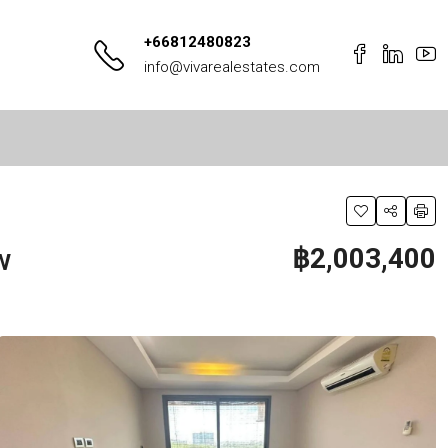
+66812480823
info@vivarealestates.com
w
฿2,003,400