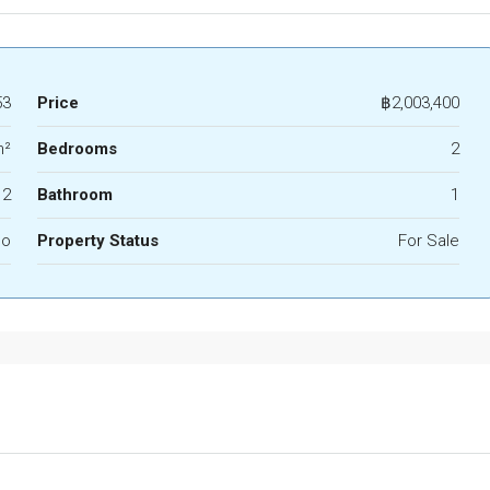
53
Price
฿2,003,400
m²
Bedrooms
2
2
Bathroom
1
do
Property Status
For Sale