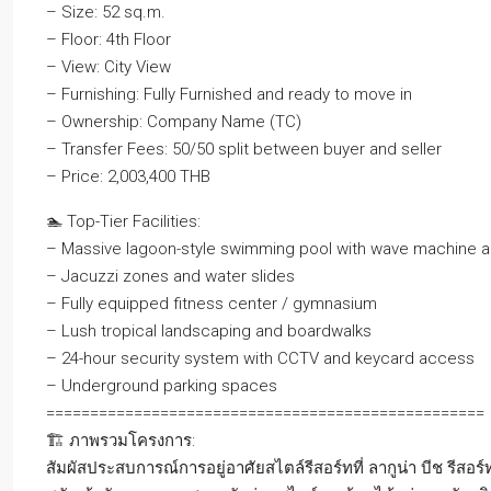
– Size: 52 sq.m.
– Floor: 4th Floor
– View: City View
– Furnishing: Fully Furnished and ready to move in
– Ownership: Company Name (TC)
– Transfer Fees: 50/50 split between buyer and seller
– Price: 2,003,400 THB
🏊 Top-Tier Facilities:
– Massive lagoon-style swimming pool with wave machine 
– Jacuzzi zones and water slides
– Fully equipped fitness center / gymnasium
– Lush tropical landscaping and boardwalks
– 24-hour security system with CCTV and keycard access
– Underground parking spaces
==================================================
🏗️ ภาพรวมโครงการ:
สัมผัสประสบการณ์การอยู่อาศัยสไตล์รีสอร์ทที่ ลากูน่า บีช รีส