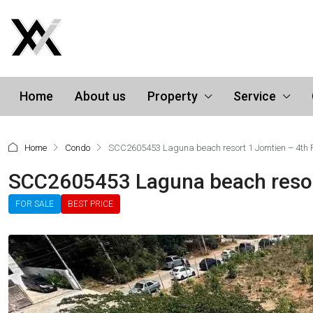
Home
About us
Property
Service
Home
Condo
SCC2605453 Laguna beach resort 1 Jomtien – 4th Fl
SCC2605453 Laguna beach resort 
FOR SALE
BEST PRICE