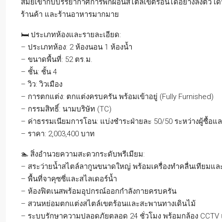
สมัยเข้ากับบรรยากาศการพักผ่อนสไตล์เขตร้อนได้อย่างลงตัว เ
ร้านค้า และร้านอาหารมากมาย
🛏️ ประเภทห้องและรายละเอียด:
– ประเภทห้อง: 2 ห้องนอน 1 ห้องน้ำ
– ขนาดพื้นที่: 52 ตร.ม.
– ชั้น: ชั้น 4
– วิว: วิวเมือง
– การตกแต่ง: ตกแต่งครบครัน พร้อมเข้าอยู่ (Fully Furnished)
– กรรมสิทธิ์: นามบริษัท (TC)
– ค่าธรรมเนียมการโอน: แบ่งชำระฝ่ายละ 50/50 ระหว่างผู้ซื้อแล
– ราคา: 2,003,400 บาท
🏊 สิ่งอำนวยความสะดวกระดับพรีเมียม:
– สระว่ายน้ำสไตล์ลากูนขนาดใหญ่ พร้อมเครื่องทำคลื่นเทียม
– พื้นที่จาคุซซี่และสไลเดอร์น้ำ
– ห้องฟิตเนสพร้อมอุปกรณ์ออกกำลังกายครบครัน
– สวนหย่อมตกแต่งสไตล์เขตร้อนและสะพานทางเดินไม้
– ระบบรักษาความปลอดภัยตลอด 24 ชั่วโมง พร้อมกล้อง CCTV 