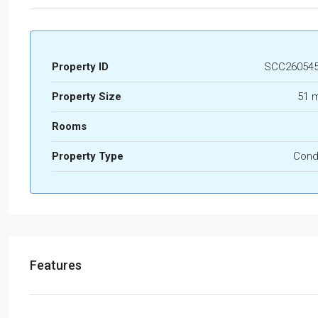
Property ID
SCC26054
Property Size
51 
Rooms
Property Type
Con
Features